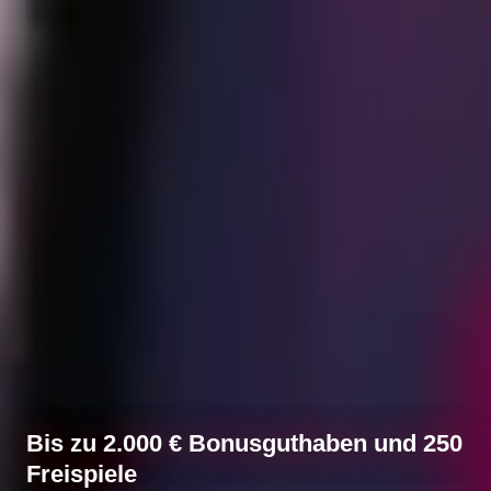
Bis zu 2.000 € Bonusguthaben und 250
Freispiele