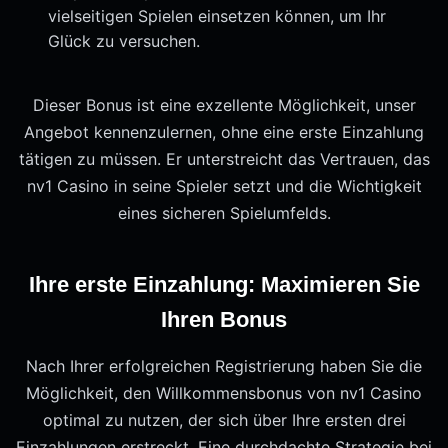
vielseitigen Spielen einsetzen können, um Ihr
Glück zu versuchen.
Dieser Bonus ist eine exzellente Möglichkeit, unser
Angebot kennenzulernen, ohne eine erste Einzahlung
tätigen zu müssen. Er unterstreicht das Vertrauen, das
nv1 Casino in seine Spieler setzt und die Wichtigkeit
eines sicheren Spielumfelds.
Ihre erste Einzahlung: Maximieren Sie
Ihren Bonus
Nach Ihrer erfolgreichen Registrierung haben Sie die
Möglichkeit, den Willkommensbonus von nv1 Casino
optimal zu nutzen, der sich über Ihre ersten drei
Einzahlungen erstreckt. Eine durchdachte Strategie bei