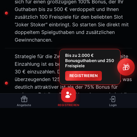
sich für einen großzügigen 100% Bonus, der Ihr
Guthaben bis zu 500 € verdoppelt und Ihnen
zusätzlich 100 Freispiele für den beliebten Slot
"Joker Stoker" einbringt. So starten Sie direkt mit
doppeltem Spielguthaben und zusätzlichen
Gewinnchancen.
Bis zu 2.000 €
Strategie für die Zweiteinzahlung: Für Ihre zweite
Bonusguthaben und 250
Einzahlung ist es besonders lohnenswert, mehr als
🎁
Freispiele
30 € einzuzahlen. Dadurch schalten Sie den
REGISTRIEREN
überzeugenden 125% Bonus bis zu 500 € frei, was
deutlich attraktiver ist als der 75% Bonus für
geringere Beträge. Dieses Vorgehen maximiert Ihr
Bonusguthaben und erhöht Ihre Chancen auf
Angebote
REGISTRIEREN
Login
weitere Gewinne.
Planen Sie Ihre Einzahlungen sorgfältig, um das Beste