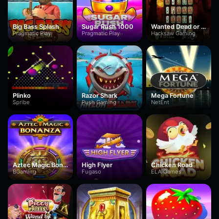
Big Bass Splash
Sugar Rush 1000
Wanted Dead or a Wild
Pragmatic Play
Pragmatic Play
Hacksaw Gaming
Plinko
Razor Shark
Mega Fortune
Spribe
Push Gaming
NetEnt
Aztec Magic Bonanza
High Flyer
Chicken Road
BGaming
Fugaso
ELA Games