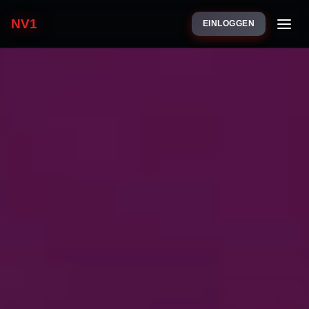
NV1
EINLOGGEN