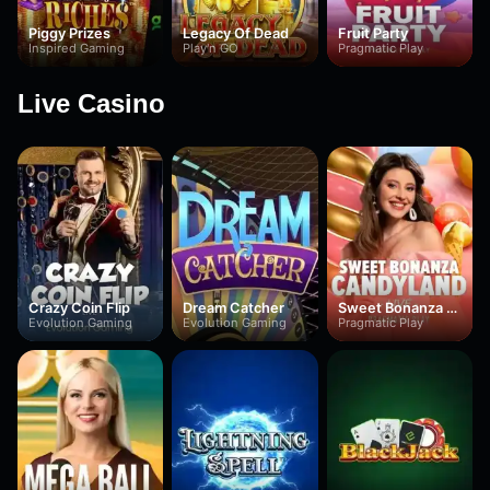
Piggy Prizes
Legacy Of Dead
Fruit Party
Inspired Gaming
Play'n GO
Pragmatic Play
Live Casino
Crazy Coin Flip
Dream Catcher
Sweet Bonanza Candyland
Evolution Gaming
Evolution Gaming
Pragmatic Play