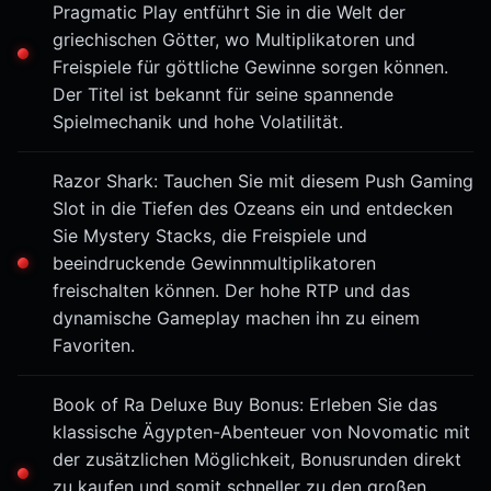
Pragmatic Play entführt Sie in die Welt der
griechischen Götter, wo Multiplikatoren und
Freispiele für göttliche Gewinne sorgen können.
Der Titel ist bekannt für seine spannende
Spielmechanik und hohe Volatilität.
Razor Shark: Tauchen Sie mit diesem Push Gaming
Slot in die Tiefen des Ozeans ein und entdecken
Sie Mystery Stacks, die Freispiele und
beeindruckende Gewinnmultiplikatoren
freischalten können. Der hohe RTP und das
dynamische Gameplay machen ihn zu einem
Favoriten.
Book of Ra Deluxe Buy Bonus: Erleben Sie das
klassische Ägypten-Abenteuer von Novomatic mit
der zusätzlichen Möglichkeit, Bonusrunden direkt
zu kaufen und somit schneller zu den großen