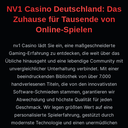
NV1 Casino Deutschland: Das
Zuhause für Tausende von
Online-Spielen
nv1 Casino lädt Sie ein, eine maßgeschneiderte
Gaming-Erfahrung zu entdecken, die weit über das
Übliche hinausgeht und eine lebendige Community mit
unvergleichlicher Unterhaltung verbindet. Mit einer
beeindruckenden Bibliothek von über 7.000
handverlesenen Titeln, die von den innovativsten
Software-Schmieden stammen, garantieren wir
Abwechslung und höchste Qualität für jeden
Geschmack. Wir legen größten Wert auf eine
personalisierte Spielerfahrung, gestützt durch
modernste Technologie und einen unermüdlichen