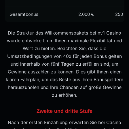
Gesamtbonus
2.000 €
250
Die Struktur des Willkommenspakets bei nv1 Casino
wurde entwickelt, um Ihnen maximale Flexibilität und
Wert zu bieten. Beachten Sie, dass die
Umsatzbedingungen von 40x für jeden Bonus gelten
und innerhalb von fünf Tagen zu erfüllen sind, um
Gewinne auszahlen zu können. Dies gibt Ihnen einen
klaren Fahrplan, um das Beste aus Ihren Bonusgeldern
herauszuholen und Ihre Chancen auf große Gewinne
zu erhöhen.
Zweite und dritte Stufe
Nach der ersten Einzahlung erwarten Sie bei Casino