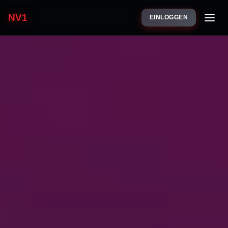
NV1
EINLOGGEN