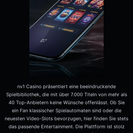
nv1 Casino präsentiert eine beeindruckende
Spielbibliothek, die mit über 7.000 Titeln von mehr als
40 Top-Anbietern keine Wünsche offenlässt. Ob Sie
ein Fan klassischer Spielautomaten sind oder die
neuesten Video-Slots bevorzugen, hier finden Sie stets
das passende Entertainment. Die Plattform ist stolz