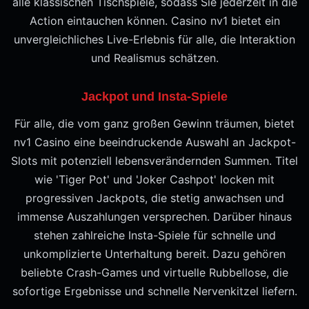
alle klassischen Tischspiele, sodass Sie jederzeit in die
Action eintauchen können. Casino nv1 bietet ein
unvergleichliches Live-Erlebnis für alle, die Interaktion
und Realismus schätzen.
Jackpot und Insta-Spiele
Für alle, die vom ganz großen Gewinn träumen, bietet
nv1 Casino eine beeindruckende Auswahl an Jackpot-
Slots mit potenziell lebensverändernden Summen. Titel
wie 'Tiger Pot' und 'Joker Cashpot' locken mit
progressiven Jackpots, die stetig anwachsen und
immense Auszahlungen versprechen. Darüber hinaus
stehen zahlreiche Insta-Spiele für schnelle und
unkomplizierte Unterhaltung bereit. Dazu gehören
beliebte Crash-Games und virtuelle Rubbellose, die
sofortige Ergebnisse und schnelle Nervenkitzel liefern.