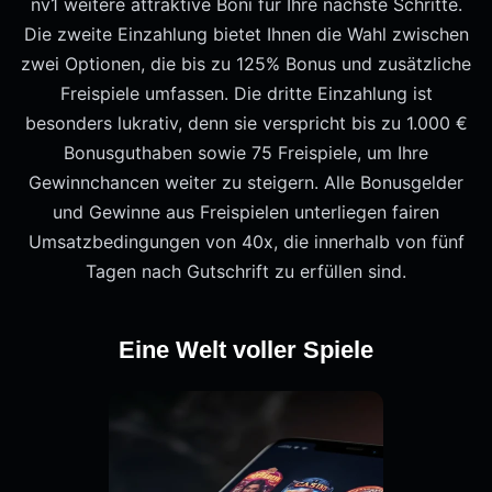
nv1 weitere attraktive Boni für Ihre nächste Schritte.
Die zweite Einzahlung bietet Ihnen die Wahl zwischen
zwei Optionen, die bis zu 125% Bonus und zusätzliche
Freispiele umfassen. Die dritte Einzahlung ist
besonders lukrativ, denn sie verspricht bis zu 1.000 €
Bonusguthaben sowie 75 Freispiele, um Ihre
Gewinnchancen weiter zu steigern. Alle Bonusgelder
und Gewinne aus Freispielen unterliegen fairen
Umsatzbedingungen von 40x, die innerhalb von fünf
Tagen nach Gutschrift zu erfüllen sind.
Eine Welt voller Spiele