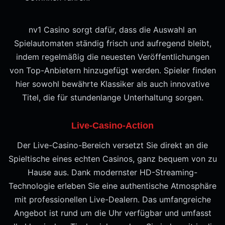
nv1 Casino sorgt dafür, dass die Auswahl an
Spielautomaten ständig frisch und aufregend bleibt,
indem regelmäßig die neuesten Veröffentlichungen
von Top-Anbietern hinzugefügt werden. Spieler finden
hier sowohl bewährte Klassiker als auch innovative
Titel, die für stundenlange Unterhaltung sorgen.
Live-Casino-Action
Der Live-Casino-Bereich versetzt Sie direkt an die
Spieltische eines echten Casinos, ganz bequem von zu
Hause aus. Dank modernster HD-Streaming-
Technologie erleben Sie eine authentische Atmosphäre
mit professionellen Live-Dealern. Das umfangreiche
Angebot ist rund um die Uhr verfügbar und umfasst