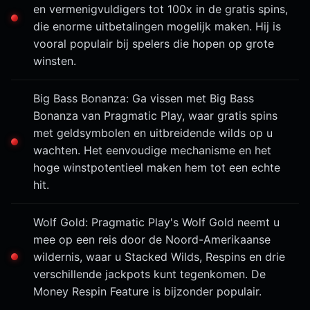
en vermenigvuldigers tot 100x in de gratis spins,
die enorme uitbetalingen mogelijk maken. Hij is
vooral populair bij spelers die hopen op grote
winsten.
Big Bass Bonanza: Ga vissen met Big Bass
Bonanza van Pragmatic Play, waar gratis spins
met geldsymbolen en uitbreidende wilds op u
wachten. Het eenvoudige mechanisme en het
hoge winstpotentieel maken hem tot een echte
hit.
Wolf Gold: Pragmatic Play's Wolf Gold neemt u
mee op een reis door de Noord-Amerikaanse
wildernis, waar u Stacked Wilds, Respins en drie
verschillende jackpots kunt tegenkomen. De
Money Respin Feature is bijzonder populair.