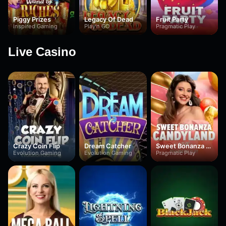
Piggy Prizes
Legacy Of Dead
Fruit Party
Inspired Gaming
Play'n GO
Pragmatic Play
Live Casino
Crazy Coin Flip
Dream Catcher
Sweet Bonanza Candyland
Evolution Gaming
Evolution Gaming
Pragmatic Play