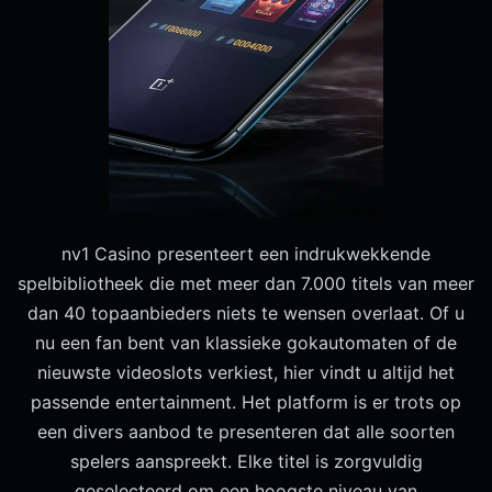
nv1 Casino presenteert een indrukwekkende
spelbibliotheek die met meer dan 7.000 titels van meer
dan 40 topaanbieders niets te wensen overlaat. Of u
nu een fan bent van klassieke gokautomaten of de
nieuwste videoslots verkiest, hier vindt u altijd het
passende entertainment. Het platform is er trots op
een divers aanbod te presenteren dat alle soorten
spelers aanspreekt. Elke titel is zorgvuldig
geselecteerd om een hoogste niveau van