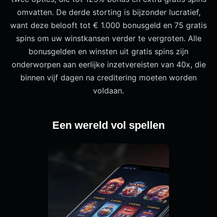
omvatten. De derde storting is bijzonder lucratief,
want deze belooft tot € 1.000 bonusgeld en 75 gratis
spins om uw winstkansen verder te vergroten. Alle
bonusgelden en winsten uit gratis spins zijn
onderworpen aan eerlijke inzetvereisten van 40x, die
binnen vijf dagen na creditering moeten worden
voldaan.
Een wereld vol spellen