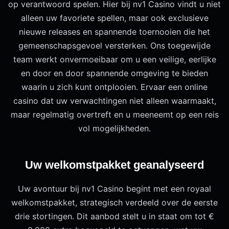
op verantwoord spelen. Hier bij nv1 Casino vindt u niet
alleen uw favoriete spellen, maar ook exclusieve
nieuwe releases en spannende toernooien die het
gemeenschapsgevoel versterken. Ons toegewijde
team werkt onvermoeibaar om u een veilige, eerlijke
en door en door spannende omgeving te bieden
waarin u zich kunt ontplooien. Ervaar een online
casino dat uw verwachtingen niet alleen waarmaakt,
maar regelmatig overtreft en u meeneemt op een reis
vol mogelijkheden.
Uw welkomstpakket geanalyseerd
Uw avontuur bij nv1 Casino begint met een royaal
welkomstpakket, strategisch verdeeld over de eerste
drie stortingen. Dit aanbod stelt u in staat om tot €