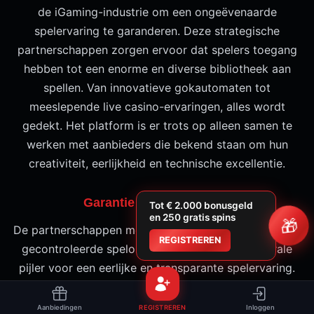
de iGaming-industrie om een ongeëvenaarde
spelervaring te garanderen. Deze strategische
partnerschappen zorgen ervoor dat spelers toegang
hebben tot een enorme en diverse bibliotheek aan
spellen. Van innovatieve gokautomaten tot
meeslepende live casino-ervaringen, alles wordt
gedekt. Het platform is er trots op alleen samen te
werken met aanbieders die bekend staan om hun
creativiteit, eerlijkheid en technische excellentie.
Garantie voor eerlijkheid
Tot € 2.000 bonusgeld
en 250 gratis spins
🎁
De partnerschappen met gelicentieerde en regelmatig
REGISTREREN
gecontroleerde spelontwikkelaars zijn een centrale
pijler voor een eerlijke en transparante spelervaring.
Elke aangeboden titel is gebaseerd op gecertificeerde
Random Number Generators (RNG's), die ervoor
Aanbiedingen
REGISTREREN
Inloggen