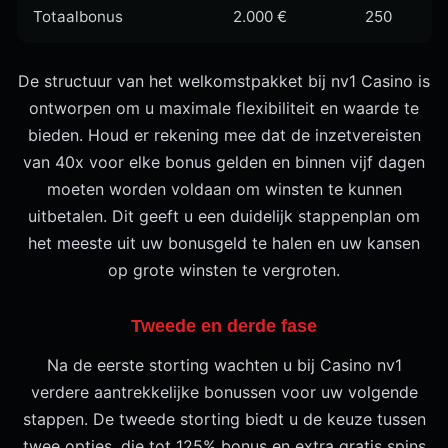
Totaalbonus
2.000 €
250
De structuur van het welkomstpakket bij nv1 Casino is
ontworpen om u maximale flexibiliteit en waarde te
bieden. Houd er rekening mee dat de inzetvereisten
van 40x voor elke bonus gelden en binnen vijf dagen
moeten worden voldaan om winsten te kunnen
uitbetalen. Dit geeft u een duidelijk stappenplan om
het meeste uit uw bonusgeld te halen en uw kansen
op grote winsten te vergroten.
Tweede en derde fase
Na de eerste storting wachten u bij Casino nv1
verdere aantrekkelijke bonussen voor uw volgende
stappen. De tweede storting biedt u de keuze tussen
twee opties, die tot 125% bonus en extra gratis spins