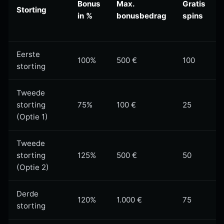
Bonus
Max.
Gratis
Storting
in %
bonusbedrag
spins
Eerste
100%
500 €
100
storting
Tweede
storting
75%
100 €
25
(Optie 1)
Tweede
storting
125%
500 €
50
(Optie 2)
Derde
120%
1.000 €
75
storting