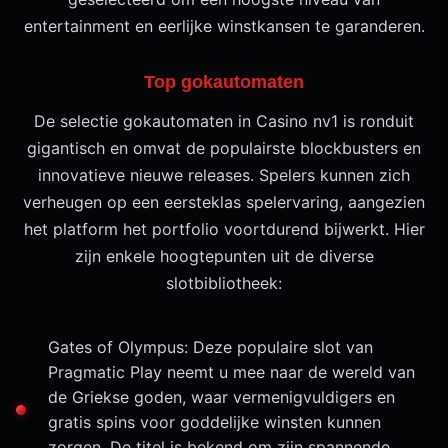
entertainment en eerlijke winstkansen te garanderen.
Top gokautomaten
De selectie gokautomaten in Casino nv1 is ronduit
gigantisch en omvat de populairste blockbusters en
innovatieve nieuwe releases. Spelers kunnen zich
verheugen op een eersteklas spelervaring, aangezien
het platform het portfolio voortdurend bijwerkt. Hier
zijn enkele hoogtepunten uit de diverse
slotbibliotheek:
Gates of Olympus: Deze populaire slot van
Pragmatic Play neemt u mee naar de wereld van
de Griekse goden, waar vermenigvuldigers en
gratis spins voor goddelijke winsten kunnen
zorgen. De titel is bekend om zijn spannende