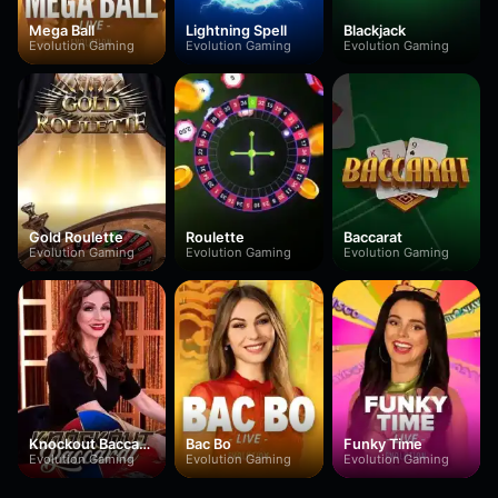
Mega Ball
Lightning Spell
Blackjack
Evolution Gaming
Evolution Gaming
Evolution Gaming
Gold Roulette
Roulette
Baccarat
Evolution Gaming
Evolution Gaming
Evolution Gaming
Knockout Baccarat
Bac Bo
Funky Time
Evolution Gaming
Evolution Gaming
Evolution Gaming